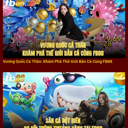
Vương Quốc Cá Thần: Khám Phá Thế Giới Bắn Cá Cùng FB88