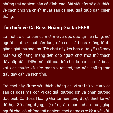
những trải nghiệm bắn cá đỉnh cao. Bài viết này sẽ giới thiệu
về cách chơi và chiến thuật săn cá hiệu quả giúp bạn chiến
thắng.
Tìm hiểu về Cá Boss Hoàng Gia tại FB88
Là một trò chơi bắn cá mới mẻ và độc đáo tại nền tảng, nơi
người chơi sẽ phải săn lùng các con cá boss khổng lồ để
giành giải thưởng lớn. Trò chơi này kết hợp giữa yếu tố may
mắn và kỹ năng, mang đến cho người chơi một thử thách
đầy hấp dẫn. Điểm nổi bật của trò chơi là các con cá boss
với kích thước và sức mạnh vượt trội, tạo nên những trận
đấu gay cấn và kịch tính.
Trò chơi này được yêu thích không chỉ vì sự thú vị của việc
săn cá boss mà còn vì các giải thưởng lớn và phần thưởng
đặc biệt. Cá Boss Hoàng Gia tại nền tảng được thiết kế với
đồ họa 3D sống động, hiệu ứng âm thanh chân thực, giúp
người chơi có những trải nghiệm chơi game cực kỳ tuyệt vời.