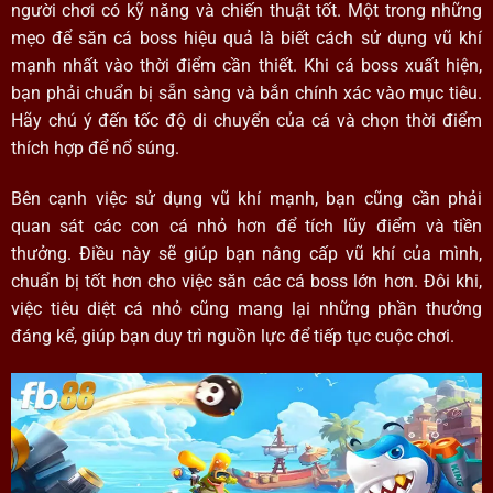
người chơi có kỹ năng và chiến thuật tốt. Một trong những
mẹo để săn cá boss hiệu quả là biết cách sử dụng vũ khí
mạnh nhất vào thời điểm cần thiết. Khi cá boss xuất hiện,
bạn phải chuẩn bị sẵn sàng và bắn chính xác vào mục tiêu.
Hãy chú ý đến tốc độ di chuyển của cá và chọn thời điểm
thích hợp để nổ súng.
Bên cạnh việc sử dụng vũ khí mạnh, bạn cũng cần phải
quan sát các con cá nhỏ hơn để tích lũy điểm và tiền
thưởng. Điều này sẽ giúp bạn nâng cấp vũ khí của mình,
chuẩn bị tốt hơn cho việc săn các cá boss lớn hơn. Đôi khi,
việc tiêu diệt cá nhỏ cũng mang lại những phần thưởng
đáng kể, giúp bạn duy trì nguồn lực để tiếp tục cuộc chơi.