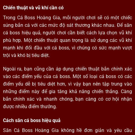
Chiến thuật và vũ khí cần có
Trong Cá Boss Hoàng Gia, mỗi người chơi sẽ có một chiếc
súng bắn cá với các mức độ sát thương khác nhau. Để săn
cá boss hiệu quả, người chơi cần biết cách lựa chọn vũ khí
phù hợp. Một chiến thuật quan trọng là sử dụng các vũ khí
mạnh khi đối đầu với cá boss, vì chúng có sức mạnh vượt
trội và khó bị tiêu diệt.
Ngoài ra, bạn cũng cần áp dụng chiến thuật bắn chính xác
vào các điểm yếu của cá boss. Một số loại cá boss có các
điểm yếu dễ bị tiêu diệt hơn, vì vậy bạn nên tập trung vào
những điểm này để gia tăng khả năng chiến thắng. Càng
bắn chính xác và nhanh chóng, bạn càng có cơ hội nhận
được nhiều điểm thưởng.
Cách săn cá boss hiệu quả
Săn Cá Boss Hoàng Gia không hề đơn giản và yêu cầu