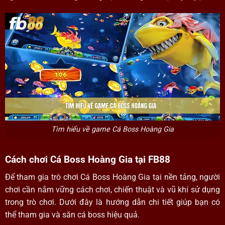
Tìm hiểu về game Cá Boss Hoàng Gia
Cách chơi Cá Boss Hoàng Gia tại FB88
Để tham gia trò chơi Cá Boss Hoàng Gia tại nền tảng, người
chơi cần nắm vững cách chơi, chiến thuật và vũ khí sử dụng
trong trò chơi. Dưới đây là hướng dẫn chi tiết giúp bạn có
thể tham gia và săn cá boss hiệu quả.