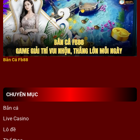
Bắn Cá Fb88
CHUYÊN MỤC
Bắn cá
Live Casino
Lô đề