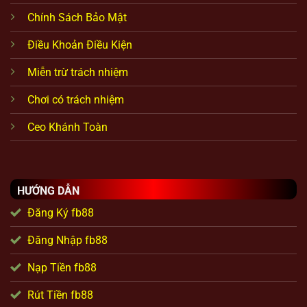
Chính Sách Bảo Mật
Điều Khoản Điều Kiện
Miễn trừ trách nhiệm
Chơi có trách nhiệm
Ceo Khánh Toàn
HƯỚNG DẪN
Đăng Ký fb88
Đăng Nhập fb88
Nạp Tiền fb88
Rút Tiền fb88