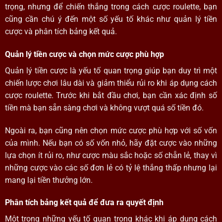
trọng, nhưng để chiến thắng trong cách cược roulette, bạn
cũng cần chú ý đến một số yếu tố khác như quản lý tiền
cược và phân tích bảng kết quả.
Quản lý tiền cược và chọn mức cược phù hợp
Quản lý tiền cược là yếu tố quan trọng giúp bạn duy trì một
chiến lược chơi lâu dài và giảm thiểu rủi ro khi áp dụng cách
cược roulette. Trước khi bắt đầu chơi, bạn cần xác định số
tiền mà bạn sẵn sàng chơi và không vượt quá số tiền đó.
Ngoài ra, bạn cũng nên chọn mức cược phù hợp với số vốn
của mình. Nếu bạn có số vốn nhỏ, hãy đặt cược vào những
lựa chọn ít rủi ro, như cược màu sắc hoặc số chẵn lẻ, thay vì
những cược vào các số đơn lẻ có tỷ lệ thắng thấp nhưng lại
mang lại tiền thưởng lớn.
Phân tích bảng kết quả để đưa ra quyết định
Một trong những yếu tố quan trọng khác khi áp dụng cách