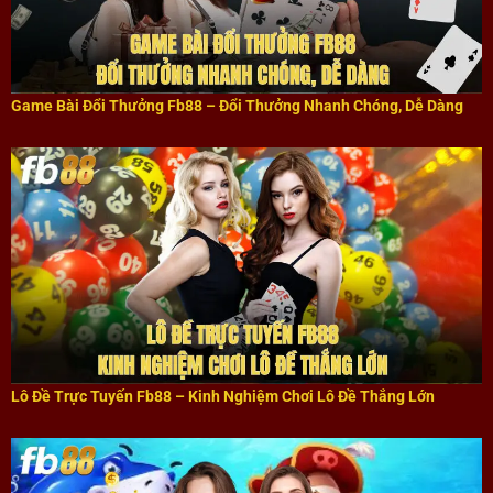
Game Bài Đổi Thưởng Fb88 – Đổi Thưởng Nhanh Chóng, Dễ Dàng
Lô Đề Trực Tuyến Fb88 – Kinh Nghiệm Chơi Lô Đề Thắng Lớn