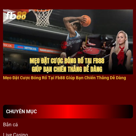
Mẹo Đặt Cược Bóng Rổ Tại Fb88 Giúp Bạn Chiến Thắng Dễ Dàng
CHUYÊN MỤC
Bắn cá
Live Casino