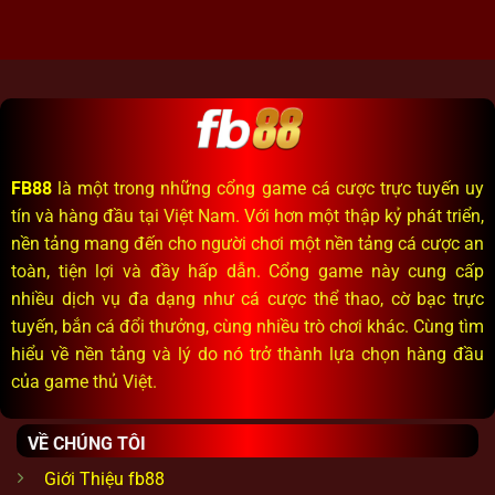
FB88
là một trong những cổng game cá cược trực tuyến uy
tín và hàng đầu tại Việt Nam. Với hơn một thập kỷ phát triển,
nền tảng mang đến cho người chơi một nền tảng cá cược an
toàn, tiện lợi và đầy hấp dẫn. Cổng game này cung cấp
nhiều dịch vụ đa dạng như cá cược thể thao, cờ bạc trực
tuyến, bắn cá đổi thưởng, cùng nhiều trò chơi khác. Cùng tìm
hiểu về nền tảng và lý do nó trở thành lựa chọn hàng đầu
của game thủ Việt.
VỀ CHÚNG TÔI
Giới Thiệu fb88