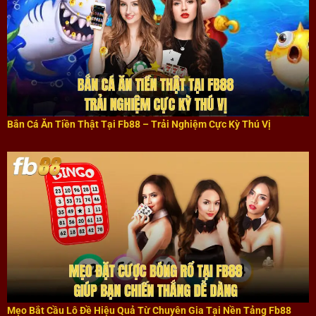
Bắn Cá Ăn Tiền Thật Tại Fb88 – Trải Nghiệm Cực Kỳ Thú Vị
Mẹo Bắt Cầu Lô Đề Hiệu Quả Từ Chuyên Gia Tại Nền Tảng Fb88