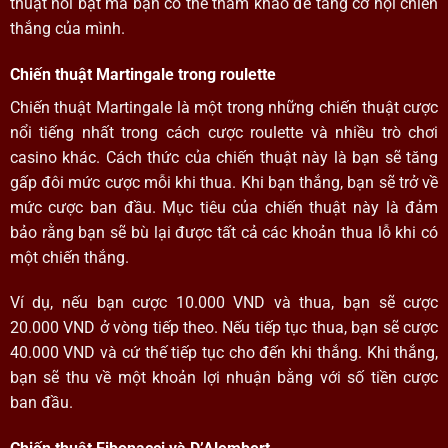
thuật nổi bật mà bạn có thể tham khảo để tăng cơ hội chiến
thắng của mình.
Chiến thuật Martingale trong roulette
Chiến thuật Martingale là một trong những chiến thuật cược
nổi tiếng nhất trong cách cược roulette và nhiều trò chơi
casino khác. Cách thức của chiến thuật này là bạn sẽ tăng
gấp đôi mức cược mỗi khi thua. Khi bạn thắng, bạn sẽ trở về
mức cược ban đầu. Mục tiêu của chiến thuật này là đảm
bảo rằng bạn sẽ bù lại được tất cả các khoản thua lỗ khi có
một chiến thắng.
Ví dụ, nếu bạn cược 10.000 VND và thua, bạn sẽ cược
20.000 VND ở vòng tiếp theo. Nếu tiếp tục thua, bạn sẽ cược
40.000 VND và cứ thế tiếp tục cho đến khi thắng. Khi thắng,
bạn sẽ thu về một khoản lợi nhuận bằng với số tiền cược
ban đầu.