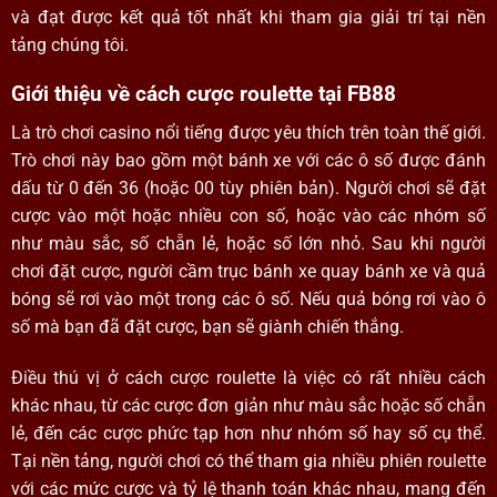
và đạt được kết quả tốt nhất khi tham gia giải trí tại nền
tảng chúng tôi.
Giới thiệu về cách cược roulette tại FB88
Là trò chơi casino nổi tiếng được yêu thích trên toàn thế giới.
Trò chơi này bao gồm một bánh xe với các ô số được đánh
dấu từ 0 đến 36 (hoặc 00 tùy phiên bản). Người chơi sẽ đặt
cược vào một hoặc nhiều con số, hoặc vào các nhóm số
như màu sắc, số chẵn lẻ, hoặc số lớn nhỏ. Sau khi người
chơi đặt cược, người cầm trục bánh xe quay bánh xe và quả
bóng sẽ rơi vào một trong các ô số. Nếu quả bóng rơi vào ô
số mà bạn đã đặt cược, bạn sẽ giành chiến thắng.
Điều thú vị ở cách cược roulette là việc có rất nhiều cách
khác nhau, từ các cược đơn giản như màu sắc hoặc số chẵn
lẻ, đến các cược phức tạp hơn như nhóm số hay số cụ thể.
Tại nền tảng, người chơi có thể tham gia nhiều phiên roulette
với các mức cược và tỷ lệ thanh toán khác nhau, mang đến