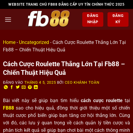
WEBSITE TRANG CHỦ FB88 ĐẲNG CẤP UY TÍN CHÍNH THỨC 2025
ĐĂNG
ĐĂNG
NHẬP
KÝ
Home
-
Uncategorized
-
Cách Cược Roulette Thắng Lớn Tại
Fb88 – Chiến Thuật Hiệu Quả
Cách Cược Roulette Thắng Lớn Tại Fb88 –
Chiến Thuật Hiệu Quả
ĐĂNG VÀO
THÁNG 4 5, 2025
BỞI
CEO KHÁNH TOÀN
Bài viết này sẽ giúp bạn tìm hiểu
cách cược roulette
tại
FB88
sao cho hiệu quả, đồng thời giới thiệu một số chiến
thuật cược phổ biến giúp bạn tăng cơ hội thắng lớn. Cùng
với đó, các lưu ý quan trọng về cách quản lý tiền cược và
phân tích kết quả sẽ giúp bạn chơi bài một cách thông minh