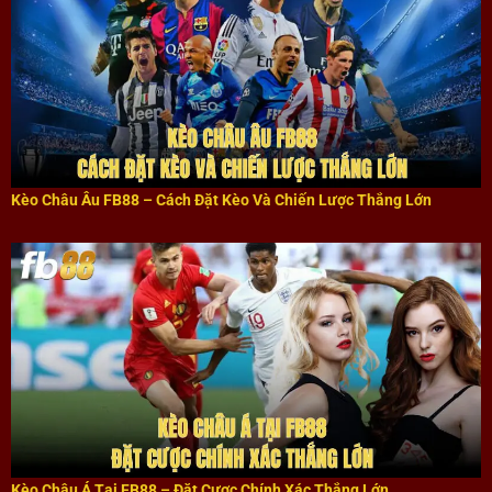
Kèo Châu Âu FB88 – Cách Đặt Kèo Và Chiến Lược Thắng Lớn
Kèo Châu Á Tại FB88 – Đặt Cược Chính Xác Thắng Lớn