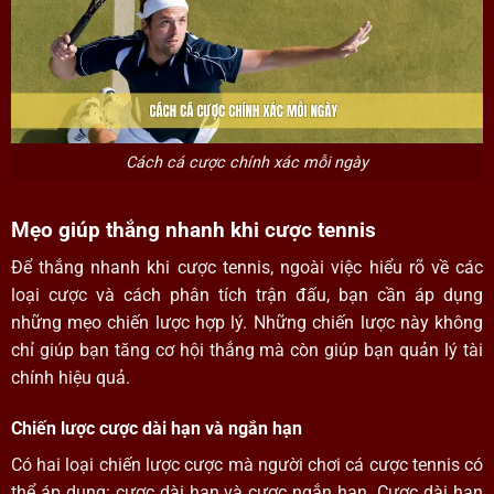
Cách cá cược chính xác mỗi ngày
Mẹo giúp thắng nhanh khi cược tennis
Để thắng nhanh khi cược tennis, ngoài việc hiểu rõ về các
loại cược và cách phân tích trận đấu, bạn cần áp dụng
những mẹo chiến lược hợp lý. Những chiến lược này không
chỉ giúp bạn tăng cơ hội thắng mà còn giúp bạn quản lý tài
chính hiệu quả.
Chiến lược cược dài hạn và ngắn hạn
Có hai loại chiến lược cược mà người chơi cá cược tennis có
thể áp dụng: cược dài hạn và cược ngắn hạn. Cược dài hạn