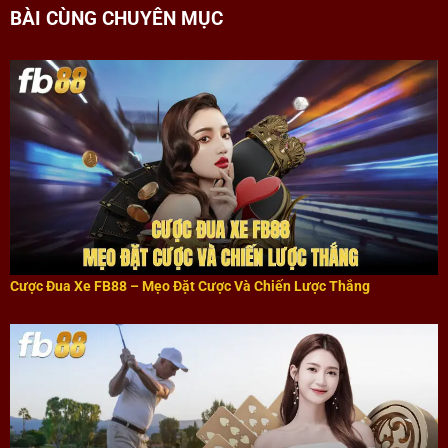
BÀI CÙNG CHUYÊN MỤC
Cược Đua Xe FB88 – Mẹo Đặt Cược Và Chiến Lược Thắng