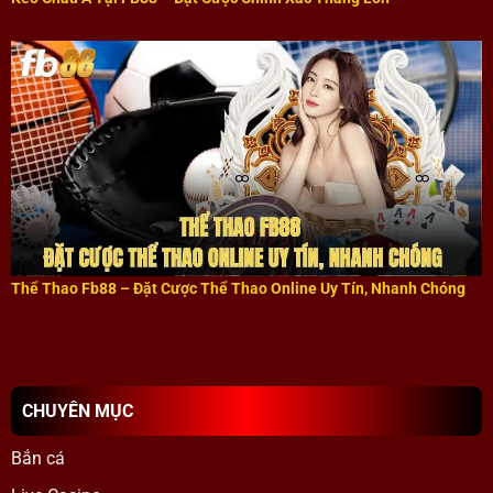
Thể Thao Fb88 – Đặt Cược Thể Thao Online Uy Tín, Nhanh Chóng
CHUYÊN MỤC
Bắn cá