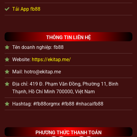
Tải App fb88
THÔNG TIN LIÊN HỆ
Tên doanh nghiệp: fb88
Website:
https://ekitap.me/
Mail:
hotro@ekitap.me
Địa chỉ: 419 Đ. Phạm Văn Đồng, Phường 11, Bình
Thạnh, Hồ Chí Minh 700000, Việt Nam
Hashtag: #fb88orgmx #fb88 #nhacaifb88
PHƯƠNG THỨC THANH TOÁN