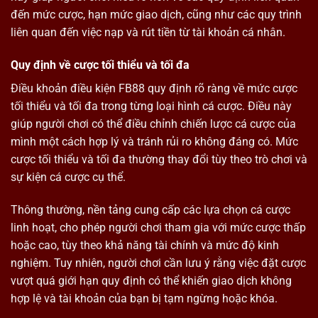
đến mức cược, hạn mức giao dịch, cũng như các quy trình
liên quan đến việc nạp và rút tiền từ tài khoản cá nhân.
Quy định về cược tối thiểu và tối đa
Điều khoản điều kiện FB88 quy định rõ ràng về mức cược
tối thiểu và tối đa trong từng loại hình cá cược. Điều này
giúp người chơi có thể điều chỉnh chiến lược cá cược của
mình một cách hợp lý và tránh rủi ro không đáng có. Mức
cược tối thiểu và tối đa thường thay đổi tùy theo trò chơi và
sự kiện cá cược cụ thể.
Thông thường, nền tảng cung cấp các lựa chọn cá cược
linh hoạt, cho phép người chơi tham gia với mức cược thấp
hoặc cao, tùy theo khả năng tài chính và mức độ kinh
nghiệm. Tuy nhiên, người chơi cần lưu ý rằng việc đặt cược
vượt quá giới hạn quy định có thể khiến giao dịch không
hợp lệ và tài khoản của bạn bị tạm ngừng hoặc khóa.