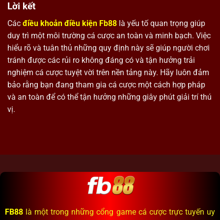
Lời kết
Các
điều khoản điều kiện Fb88
là yếu tố quan trọng giúp
duy trì một môi trường cá cược an toàn và minh bạch. Việc
hiểu rõ và tuân thủ những quy định này sẽ giúp người chơi
tránh được các rủi ro không đáng có và tận hưởng trải
nghiệm cá cược tuyệt vời trên nền tảng này. Hãy luôn đảm
bảo rằng bạn đang tham gia cá cược một cách hợp pháp
và an toàn để có thể tận hưởng những giây phút giải trí thú
vị.
FB88
là một trong những cổng game cá cược trực tuyến uy