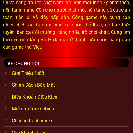
tín và hàng đầu tại Việt Nam. Với hơn một thập kỷ phát triển,
nền tảng mang đến cho người chơi một nền tảng cá cược an
toàn, tiện lợi và đầy hấp dẫn. Cổng game này cung cấp
nhiều dịch vụ đa dạng như cá cược thể thao, cờ bạc trực
tuyến, bắn cá đổi thưởng, cùng nhiều trò chơi khác. Cùng tìm
hiểu về nền tảng và lý do nó trở thành lựa chọn hàng đầu
của game thủ Việt.
VỀ CHÚNG TÔI
Giới Thiệu fb88
Chính Sách Bảo Mật
Điều Khoản Điều Kiện
Miễn trừ trách nhiệm
Chơi có trách nhiệm
Ceo Khánh Toàn