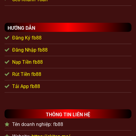
HƯỚNG DẪN
Đăng Ký fb88
Đăng Nhập fb88
Nạp Tiền fb88
Rút Tiền fb88
Tải App fb88
THÔNG TIN LIÊN HỆ
Tên doanh nghiệp: fb88