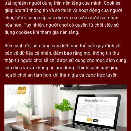
trải nghiệm người dùng trên nền tảng của mình. Cookies
giúp lưu trữ thông tin về sở thích và hoạt động của người
chơi, từ đó cung cấp các dịch vụ cá cược được cá nhân
hóa hơn. Tuy nhiên, người chơi có quyền từ chối việc sử
dụng cookies khi tham gia nền tảng.
Bên cạnh đó, nền tảng cam kết tuân thủ các quy định về
bảo vệ dữ liệu cá nhân, đảm bảo rằng mọi thông tin thu
thập từ người chơi sẽ chỉ được sử dụng cho mục đích cung
cấp dịch vụ và không bị lạm dụng. Chính sách này giúp
người chơi an tâm hơn khi tham gia cá cược trực tuyến.