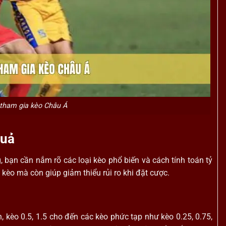
tham gia kèo Châu Á
quả
 bạn cần nắm rõ các loại kèo phổ biến và cách tính toán tỷ
kèo mà còn giúp giảm thiểu rủi ro khi đặt cược.
 kèo 0.5, 1.5 cho đến các kèo phức tạp như kèo 0.25, 0.75,