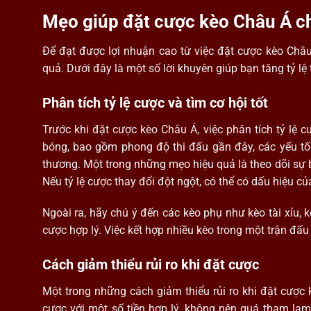
Mẹo giúp đặt cược kèo Châu Á c
Để đạt được lợi nhuận cao từ việc đặt cược kèo Châ
quả. Dưới đây là một số lời khuyên giúp bạn tăng tỷ lệ 
Phân tích tỷ lệ cược và tìm cơ hội tốt
Trước khi đặt cược kèo Châu Á, việc phân tích tỷ lệ c
bóng, bao gồm phong độ thi đấu gần đây, các yếu tố 
thương. Một trong những mẹo hiệu quả là theo dõi sự bi
Nếu tỷ lệ cược thay đổi đột ngột, có thể có dấu hiệu củ
Ngoài ra, hãy chú ý đến các kèo phụ như kèo tài xỉu, k
cược hợp lý. Việc kết hợp nhiều kèo trong một trận đấu
Cách giảm thiểu rủi ro khi đặt cược
Một trong những cách giảm thiểu rủi ro khi đặt cược
cược với một số tiền hợp lý, không nên quá tham lam 