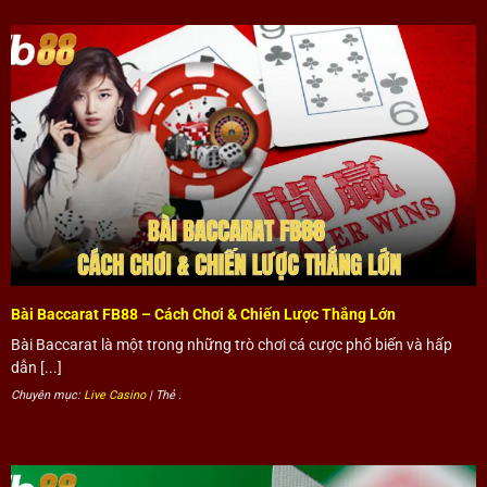
Bài Baccarat FB88 – Cách Chơi & Chiến Lược Thắng Lớn
Bài Baccarat là một trong những trò chơi cá cược phổ biến và hấp
dẫn [...]
Chuyên mục:
Live Casino
| Thẻ
.