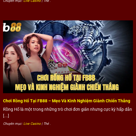
Chuyên mục:
Live Casino
| Thẻ
.
Chơi Rồng Hổ Tại FB88 – Mẹo Và Kinh Nghiệm Giành Chiến Thắng
Rồng Hổ là một trong những trò chơi đơn giản nhưng cực kỳ hấp dẫn
[...]
Chuyên mục:
Live Casino
| Thẻ
.