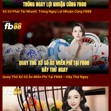
Xổ Số Phát Tài Nhanh: Trúng Ngay Lợi Nhuận Cùng FB88
Quay Thử Xổ Số Ảo Miễn Phí Tại FB88 – Hãy Thử Ngay