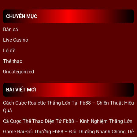
CHUYÊN MỤC
Bắn cá
Live Casino
Lô đề
Thể thao
Uncategorized
BÀI VIẾT MỚI
Cách Cược Roulette Thắng Lớn Tại Fb88 – Chiến Thuật Hiệu
Quả
Cá Cược Thể Thao Điện Tử Fb88 – Kinh Nghiệm Thắng Lớn
Game Bài Đổi Thưởng Fb88 – Đổi Thưởng Nhanh Chóng, Dễ