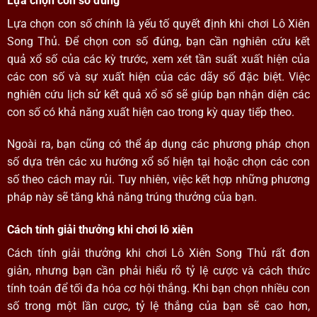
Lựa chọn con số đúng
Lựa chọn con số chính là yếu tố quyết định khi chơi Lô Xiên
Song Thủ. Để chọn con số đúng, bạn cần nghiên cứu kết
quả xổ số của các kỳ trước, xem xét tần suất xuất hiện của
các con số và sự xuất hiện của các dãy số đặc biệt. Việc
nghiên cứu lịch sử kết quả xổ số sẽ giúp bạn nhận diện các
con số có khả năng xuất hiện cao trong kỳ quay tiếp theo.
Ngoài ra, bạn cũng có thể áp dụng các phương pháp chọn
số dựa trên các xu hướng xổ số hiện tại hoặc chọn các con
số theo cách may rủi. Tuy nhiên, việc kết hợp những phương
pháp này sẽ tăng khả năng trúng thưởng của bạn.
Cách tính giải thưởng khi chơi lô xiên
Cách tính giải thưởng khi chơi Lô Xiên Song Thủ rất đơn
giản, nhưng bạn cần phải hiểu rõ tỷ lệ cược và cách thức
tính toán để tối đa hóa cơ hội thắng. Khi bạn chọn nhiều con
số trong một lần cược, tỷ lệ thắng của bạn sẽ cao hơn,