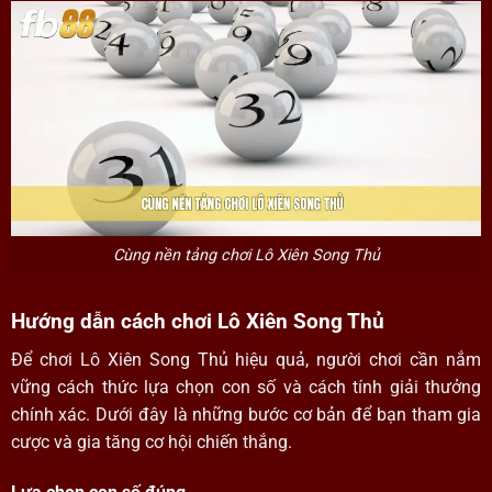
Cùng nền tảng chơi Lô Xiên Song Thủ
Hướng dẫn cách chơi Lô Xiên Song Thủ
Để chơi Lô Xiên Song Thủ hiệu quả, người chơi cần nắm
vững cách thức lựa chọn con số và cách tính giải thưởng
chính xác. Dưới đây là những bước cơ bản để bạn tham gia
cược và gia tăng cơ hội chiến thắng.