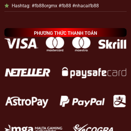
Hashtag: #fb88orgmx #fb88 #nhacaifb88
PHƯƠNG THỨC THANH TOÁN