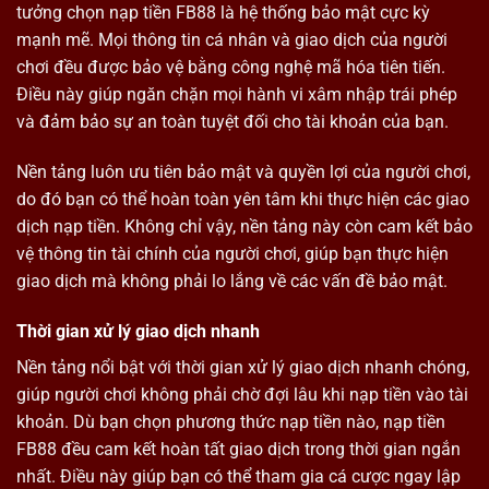
tưởng chọn nạp tiền FB88 là hệ thống bảo mật cực kỳ
mạnh mẽ. Mọi thông tin cá nhân và giao dịch của người
chơi đều được bảo vệ bằng công nghệ mã hóa tiên tiến.
Điều này giúp ngăn chặn mọi hành vi xâm nhập trái phép
và đảm bảo sự an toàn tuyệt đối cho tài khoản của bạn.
Nền tảng luôn ưu tiên bảo mật và quyền lợi của người chơi,
do đó bạn có thể hoàn toàn yên tâm khi thực hiện các giao
dịch nạp tiền. Không chỉ vậy, nền tảng này còn cam kết bảo
vệ thông tin tài chính của người chơi, giúp bạn thực hiện
giao dịch mà không phải lo lắng về các vấn đề bảo mật.
Thời gian xử lý giao dịch nhanh
Nền tảng nổi bật với thời gian xử lý giao dịch nhanh chóng,
giúp người chơi không phải chờ đợi lâu khi nạp tiền vào tài
khoản. Dù bạn chọn phương thức nạp tiền nào, nạp tiền
FB88 đều cam kết hoàn tất giao dịch trong thời gian ngắn
nhất. Điều này giúp bạn có thể tham gia cá cược ngay lập