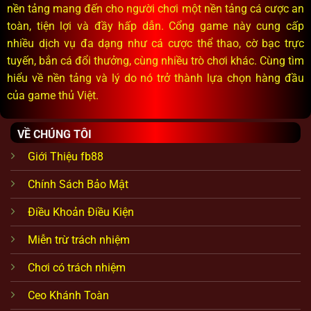
nền tảng mang đến cho người chơi một nền tảng cá cược an
toàn, tiện lợi và đầy hấp dẫn. Cổng game này cung cấp
nhiều dịch vụ đa dạng như cá cược thể thao, cờ bạc trực
tuyến, bắn cá đổi thưởng, cùng nhiều trò chơi khác. Cùng tìm
hiểu về nền tảng và lý do nó trở thành lựa chọn hàng đầu
của game thủ Việt.
VỀ CHÚNG TÔI
Giới Thiệu fb88
Chính Sách Bảo Mật
Điều Khoản Điều Kiện
Miễn trừ trách nhiệm
Chơi có trách nhiệm
Ceo Khánh Toàn