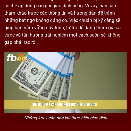
có thể áp dụng các phí giao dịch riêng. Vì vậy, bạn cần
tham khảo trước các thông tin và hướng dẫn để tránh
những bất ngờ không đáng có. Việc chuẩn bị kỹ càng sẽ
giúp bạn nắm vững quy trình, từ đó dễ dàng tham gia cá
cược và tận hưởng trải nghiệm một cách suôn sẻ, không
gặp phải rắc rối.
Những lưu ý cần nhớ khi thực hiện giao dịch