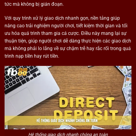
tức mà không bị gián đoạn.
Với quy trình xử lý giao dịch nhanh gọn, nền tảng giúp
nâng cao trải nghiệm người chơi, tiết kiệm thời gian và tối
ưu hóa quá trình tham gia cá cược. Điều này mang lại sự
thuận tiện, giúp người chơi dễ dàng thực hiện các giao dịch
mà không phải lo lắng về sự chậm trễ hay rắc rối trong quá
trình nạp tiền hay rút tiền.
Hệ thống giao dịch nhanh chóng an toàn