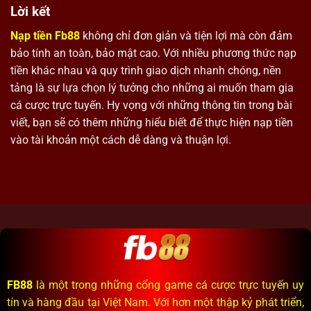
Lời kết
Nạp tiền Fb88
không chỉ đơn giản và tiện lợi mà còn đảm
bảo tính an toàn, bảo mật cao. Với nhiều phương thức nạp
tiền khác nhau và quy trình giao dịch nhanh chóng, nền
tảng là sự lựa chọn lý tưởng cho những ai muốn tham gia
cá cược trực tuyến. Hy vọng với những thông tin trong bài
viết, bạn sẽ có thêm những hiểu biết để thực hiện nạp tiền
vào tài khoản một cách dễ dàng và thuận lợi.
FB88
là một trong những cổng game cá cược trực tuyến uy
tín và hàng đầu tại Việt Nam. Với hơn một thập kỷ phát triển,