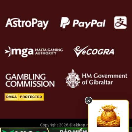
×
Copyright 2026 ©
ekitap.me