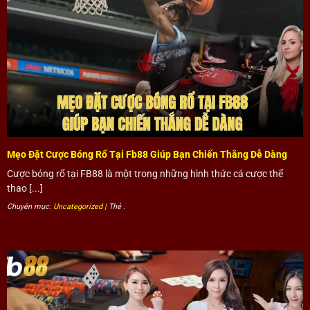
Mẹo Đặt Cược Bóng Rổ Tại Fb88 Giúp Bạn Chiến Thắng Dễ Dàng
Cược bóng rổ tại FB88 là một trong những hình thức cá cược thể
thao [...]
Chuyên mục:
Uncategorized
| Thẻ
.