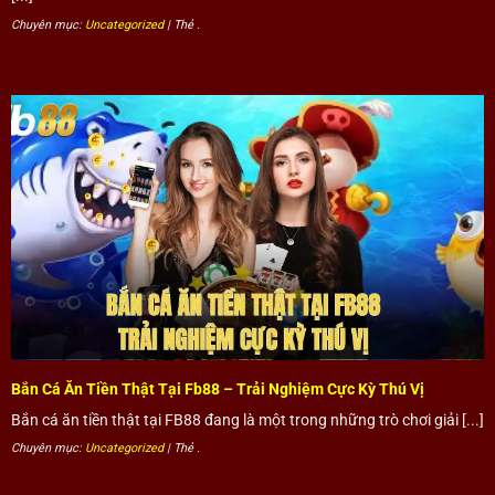
Chuyên mục:
Uncategorized
| Thẻ
.
Bắn Cá Ăn Tiền Thật Tại Fb88 – Trải Nghiệm Cực Kỳ Thú Vị
Bắn cá ăn tiền thật tại FB88 đang là một trong những trò chơi giải [...]
Chuyên mục:
Uncategorized
| Thẻ
.