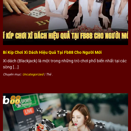
Bí Kíp Chơi Xì Dách Hiệu Quả Tại Fb88 Cho Người Mới
Xì dách (Blackjack) là một trong những trò chơi phổ biến nhất tại các
sòng [...]
Chuyên mục:
Uncategorized
| Thẻ
.