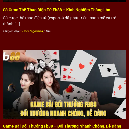
Cá Cược Thể Thao Điện Tử Fb88 – Kinh Nghiệm Thắng Lớn
Cá cược thể thao điện tử (esports) đã phát triển mạnh mẽ và trở
thành [...]
Chuyên mục:
Uncategorized
| Thẻ
.
Game Bài Đổi Thưởng Fb88 – Đổi Thưởng Nhanh Chóng, Dễ Dàng